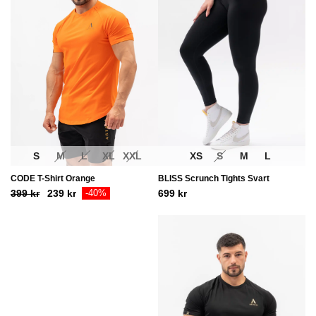
XS
S
M
L
S
M
L
XL
XXL
BLISS Scrunch Tights Svart
CODE T-Shirt Orange
Ursprungligt
Aktuellt
699
kr
399
kr
239
kr
-40%
pris
pris
var:
är:
399
239
kr.
kr.