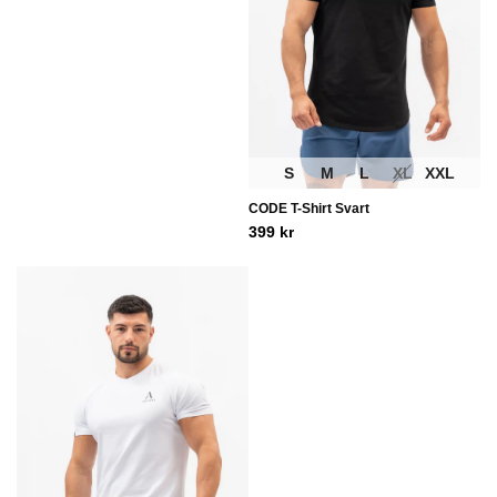
S
M
L
XL
XXL
CODE T-Shirt Svart
399
kr