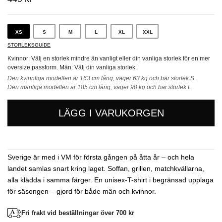
XS
S
M
L
XL
XXL
STORLEKSGUIDE
Kvinnor: Välj en storlek mindre än vanligt eller din vanliga storlek för en mer
oversize passform. Män: Välj din vanliga storlek.
Den kvinnliga modellen är 163 cm lång, väger 63 kg och bär storlek S.
Den manliga modellen är 185 cm lång, väger 90 kg och bär storlek L.
LÄGG I VARUKORGEN
Sverige är med i VM för första gången på åtta år – och hela
landet samlas snart kring laget. Soffan, grillen, matchkvällarna,
alla klädda i samma färger. En unisex-T-shirt i begränsad upplaga
för säsongen – gjord för både män och kvinnor.
Fri frakt vid beställningar över 700 kr