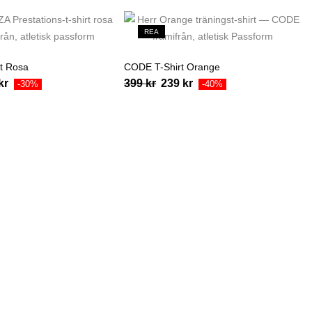
REA
t Rosa
CODE T-Shirt Orange
kr
399
kr
239
kr
-30%
-40%