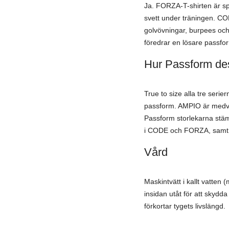
Ja. FORZA-T-shirten är sp
svett under träningen. COD
golvövningar, burpees och
föredrar en lösare passfo
Hur Passform des
True to size alla tre seri
passform. AMPIO är medvet
Passform storlekarna stä
i CODE och FORZA, samt 
Vård
Maskintvätt i kallt vatte
insidan utåt för att skydd
förkortar tygets livslängd.