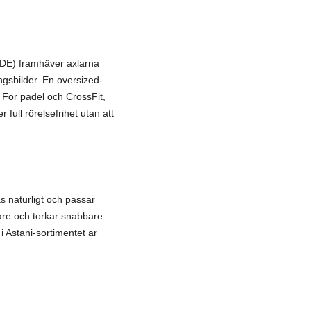
ODE) framhäver axlarna
ngsbilder. En oversized-
 För padel och CrossFit,
full rörelsefrihet utan att
 naturligt och passar
re och torkar snabbare –
i Astani-sortimentet är