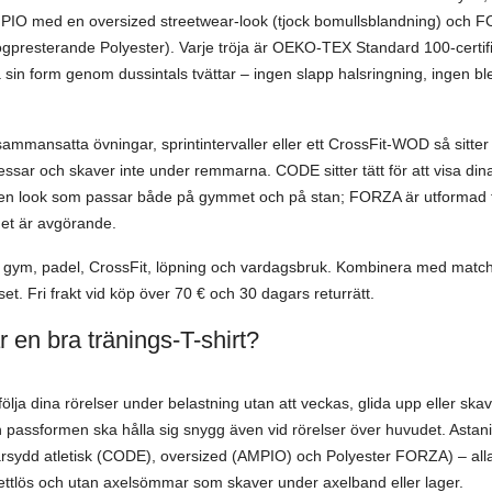
PIO med en oversized streetwear-look (tjock bomullsblandning) och F
gpresterande Polyester). Varje tröja är OEKO-TEX Standard 100-certifie
a sin form genom dussintals tvättar – ingen slapp halsringning, ingen bl
mmansatta övningar, sprintintervaller eller ett CrossFit-WOD så sitter
ressar och skaver inte under remmarna. CODE sitter tätt för att visa di
 en look som passar både på gymmet och på stan; FORZA är utformad f
det är avgörande.
för gym, padel, CrossFit, löpning och vardagsbruk. Kombinera med mat
et. Fri frakt vid köp över 70 € och 30 dagars returrätt.
 en bra tränings-T-shirt?
följa dina rörelser under belastning utan att veckas, glida upp eller ska
 passformen ska hålla sig snygg även vid rörelser över huvudet. Astani t
darsydd atletisk (CODE), oversized (AMPIO) och Polyester FORZA) – a
kettlös och utan axelsömmar som skaver under axelband eller lager.