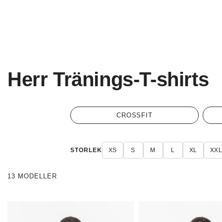
Herr Tränings-T-shirts
CROSSFIT
STORLEK
XS
S
M
L
XL
XX
13 MODELLER