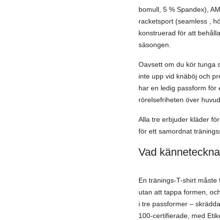
bomull, 5 % Spandex), AM
racketsport (seamless , hö
konstruerad för att behåll
säsongen.
Oavsett om du kör tunga sa
inte upp vid knäböj och p
har en ledig passform för
rörelsefriheten över huvu
Alla tre erbjuder kläder 
för ett samordnat träningss
Vad kännetecknar
En tränings-T-shirt måste 
utan att tappa formen, och
i tre passformer – skräd
100-certifierade, med Eti