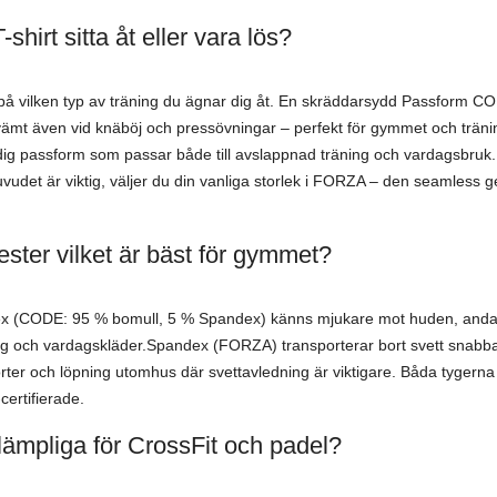
shirt sitta åt eller vara lös?
på vilken typ av träning du ägnar dig åt. En skräddarsydd Passform C
kvämt även vid knäböj och pressövningar – perfekt för gymmet och träni
ig passform som passar både till avslappnad träning och vardagsbruk.
vudet är viktig, väljer du din vanliga storlek i FORZA – den seamless ger 
ester vilket är bäst för gymmet?
ex (CODE: 95 % bomull, 5 % Spandex) känns mjukare mot huden, andas
ng och vardagskläder.Spandex (FORZA) transporterar bort svett snabba
orter och löpning utomhus där svettavledning är viktigare. Båda tygerna 
rtifierade.
 lämpliga för CrossFit och padel?