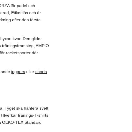
ORZA för padel och
rad, Etikettlös och är
ekning efter den första
 byxan kvar. Den glider
na träningsframsteg; AMPIO
ör racketsporter där
chande
joggers
eller
shorts
va. Tyget ska hantera svett
illverkar tränings-T-shirts
lla OEKO-TEX Standard