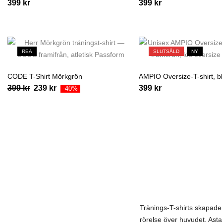
399
kr
399
kr
REA
SLUTSÅLD
NY
CODE T-Shirt Mörkgrön
AMPIO Oversize-T-shirt, b
399
kr
239
kr
399
kr
-40%
Tränings-T-shirts skapade 
rörelse över huvudet. Ast