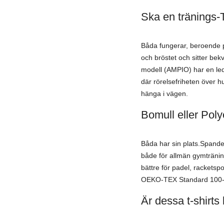
Ska en tränings-T-
Båda fungerar, beroende 
och bröstet och sitter be
modell (AMPIO) har en led
där rörelsefriheten över hu
hänga i vägen.
Bomull eller Poly
Båda har sin plats.Spand
både för allmän gymträni
bättre för padel, racketsp
OEKO-TEX Standard 100-ce
Är dessa t-shirts