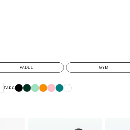
PADEL
GYM
Svart
Mörkgrön
Mint
Orange
Rosa
Blågrön
Vit
L
FÄRG