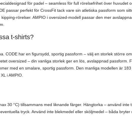
ecialdesignad för padel – seamless för full rörelsefrihet över huvudet 
E passar perfekt för CrossFit tack vare sin atletiska passform som sitt
 kipping-rörelser. AMPIO i oversized-modell passar den mer avslappna
rm.
sa t-shirts?
erna. CODE har en figursydd, sportig passform – välj en storlek större om
et oversized – din vanliga storlek ger en lös, avslappnad passform. F
mmer med en smalare, sportig passform. Den manliga modellen är 183 c
XL i AMPIO.
n (max 30 °C) tillsammans med liknande färger. Hängtorka – använd inte 
a eventuella tryck. Använd inte blekmedel eller sköljmedel – båda bryter 