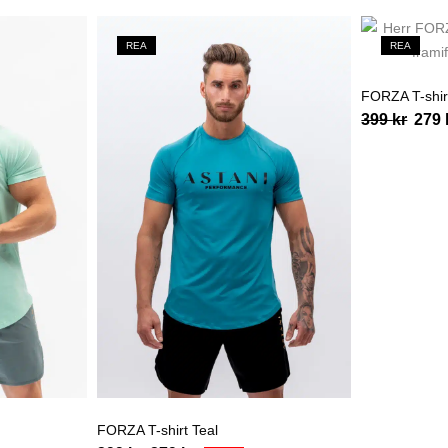
REA
REA
FORZA T-shir
399
kr
279
FORZA T-shirt Teal