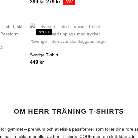
399
kr
279
kr
-30%
NYHET
lå
Sverige T-shirt
449
kr
OM HERR TRÄNING T-SHIRTS
för gymmet – premium och atletiska passformer som följer dina rörelser 
ani har tre olika modeller av herr-T-shirts: CODE med en skräddarsydd,