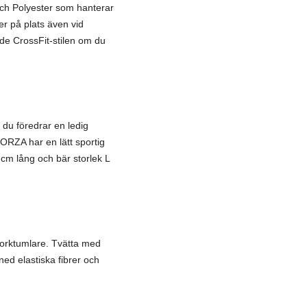
och Polyester som hanterar
er på plats även vid
de CrossFit-stilen om du
 du föredrar en ledig
ORZA har en lätt sportig
m lång och bär storlek L
torktumlare. Tvätta med
ned elastiska fibrer och