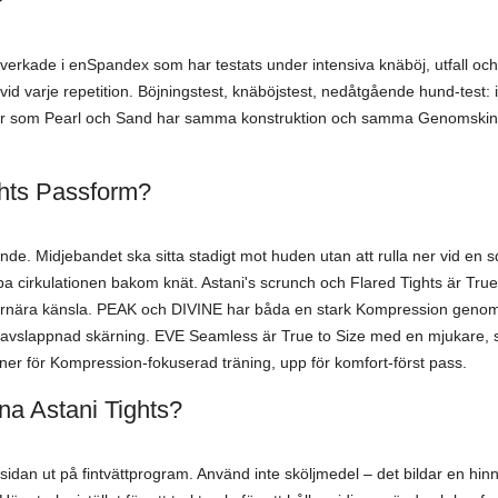
?
tillverkade i enSpandex som har testats under intensiva knäböj, utfall oc
 vid varje repetition. Böjningstest, knäböjstest, nedåtgående hund-test: i
ger som Pearl och Sand har samma konstruktion och samma Genomskinl
ghts Passform?
de. Midjebandet ska sitta stadigt mot huden utan att rulla ner vid en s
a cirkulationen bakom knät. Astani's scrunch och Flared Tights är True 
gurnära känsla. PEAK och DIVINE har båda en stark Kompression genom 
 avslappnad skärning. EVE Seamless är True to Size med en mjukare, 
 ner för Kompression-fokuserad träning, upp för komfort-först pass.
na Astani Tights?
insidan ut på fintvättprogram. Använd inte sköljmedel – det bildar en hi