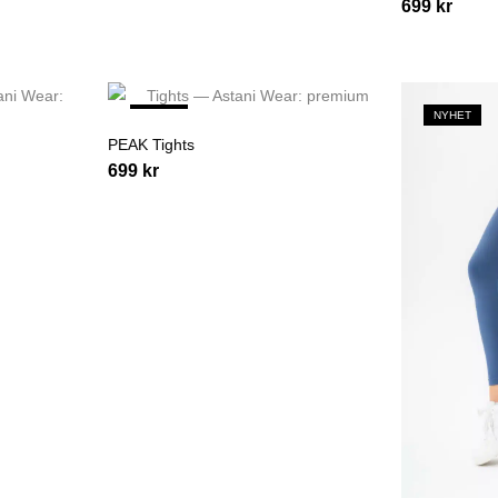
699
kr
NYHET
NYHET
PEAK Tights
699
kr