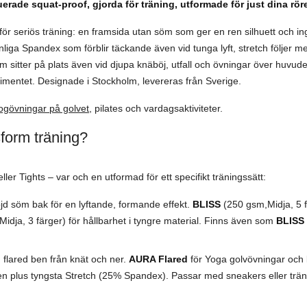
rade squat-proof, gjorda för träning, utformade för just dina röre
för seriös träning: en framsida utan söm som ger en ren silhuett och in
ga Spandex som förblir täckande även vid tunga lyft, stretch följer med
om sitter på plats även vid djupa knäböj, utfall och övningar över huv
rtimentet. Designade i Stockholm, levereras från Sverige.
ogövningar på golvet
, pilates och vardagsaktiviteter.
sform träning?
ler Tights – var och en utformad för ett specifikt träningssätt:
d söm bak för en lyftande, formande effekt.
BLISS
(250 gsm,Midja, 5 fä
idja, 3 färger) för hållbarhet i tyngre material. Finns även som
BLISS
flared ben från knät och ner.
AURA Flared
för Yoga golvövningar och
en plus tyngsta Stretch (25% Spandex). Passar med sneakers eller träni