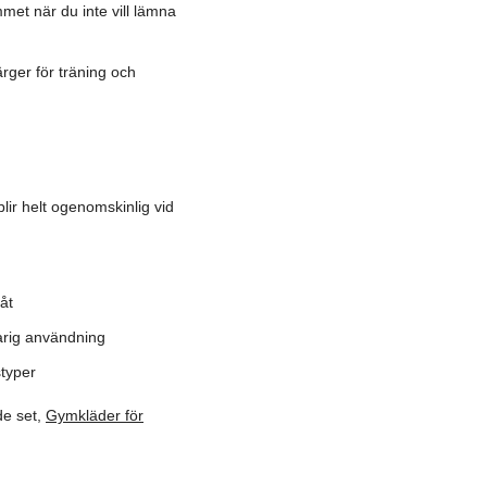
met när du inte vill lämna
ärger för träning och
ir helt ogenomskinlig vid
åt
arig användning
styper
e set,
Gymkläder för