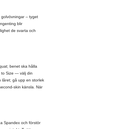
h golvövningar – tyget
ngenting blir
ighet de svarta och
quat; benet ska hålla
to Size — välj din
låret; gå upp en storlek
second-skin känsla. När
nna Spandex och förstör