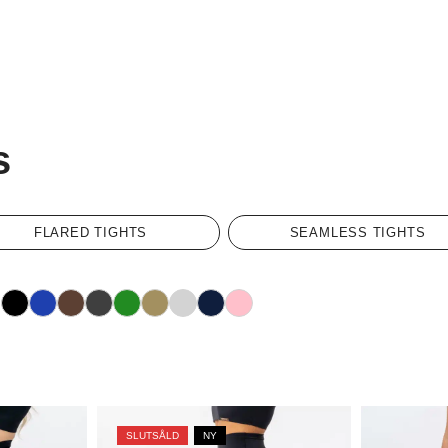
s
FLARED TIGHTS
SEAMLESS TIGHTS
Svart
Blå
Mörkbrun
Mörkgrå
Grön
Khaki
Ljusgrå
Marinblå
Rosa
G
SLUTSÅLD
NY