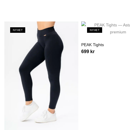
NYHET
NYHET
PEAK Tights
699
kr