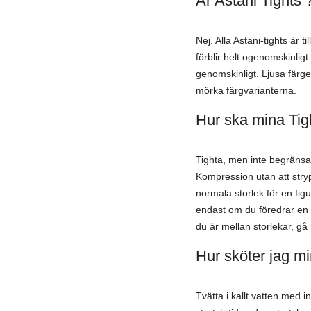
Är Astani Tights 
Nej. Alla Astani-tights är 
förblir helt ogenomskinligt
genomskinligt. Ljusa fär
mörka färgvarianterna.
Hur ska mina Ti
Tighta, men inte begränsan
Kompression utan att stryp
normala storlek för en fi
endast om du föredrar en
du är mellan storlekar, gå
Hur sköter jag mi
Tvätta i kallt vatten med 