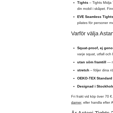
Tights
– Tights Midja 
din mobil i skåpet. Finn
EVE Seamless Tight
pilates för personer m
Varför välja Astan
Squat-proof, ej gen
varje squat, utfall och
utan söm framtill
— re
stretch
– följer dina r
OEKO-TEX Standard 1
Designad i Stockho
Fri frakt vid köp över 70 
damer
, eller handla efter A