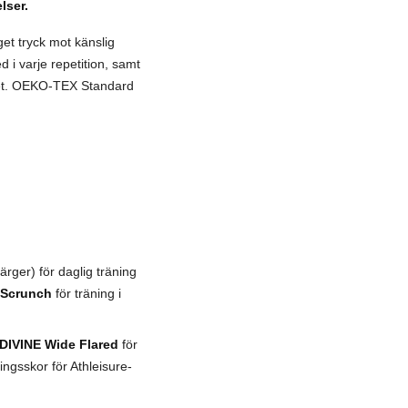
lser.
get tryck mot känslig
 i varje repetition, samt
udet. OEKO-TEX Standard
rger) för daglig träning
 Scrunch
för träning i
DIVINE Wide Flared
för
ngsskor för Athleisure-