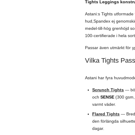
Tights Leggings konstrue
Astani:s Tights utformade 
hud,Spandex ej genomskinli
medel-till-hög grenhöjd s
100-certifierade i hela so
Passar även utmärkt för
y
Vilka Tights Pas
Astani har fyra huvudmodel
Scrunch Tights
— böj
och
SENSE
(300 gsm,M
varmt väder.
Flared Tights
— Bred 
den förlängda silhuett
dagar.