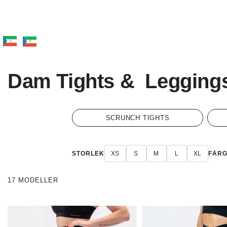
Dam Tights & Legging
SCRUNCH TIGHTS
STORLEK
XS
S
M
L
XL
FÄR
17 MODELLER