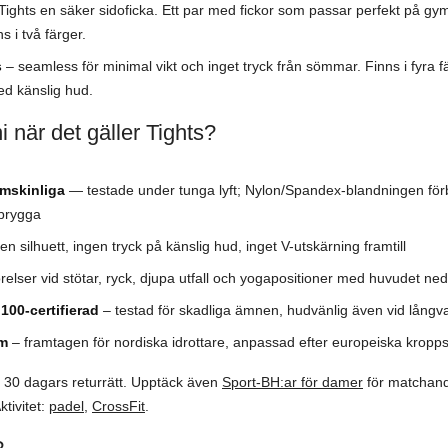
Tights en säker sidoficka. Ett par med fickor som passar perfekt på gym
s i två färger.
s
– seamless för minimal vikt och inget tryck från sömmar. Finns i fyra f
ed känslig hud.
i när det gäller Tights?
omskinliga
— testade under tunga lyft; Nylon/Spandex-blandningen förbl
 brygga
n silhuett, ingen tryck på känslig hud, inget V-utskärning framtill
örelser vid stötar, ryck, djupa utfall och yogapositioner med huvudet ned
00-certifierad
– testad för skadliga ämnen, hudvänlig även vid långv
lm
– framtagen för nordiska idrottare, anpassad efter europeiska kropp
€. 30 dagars returrätt. Upptäck även
Sport-BH:ar för damer
för matchand
ktivitet:
padel
,
CrossFit
.