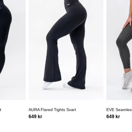
t
AURA Flared Tights Svart
EVE Seamless
649
kr
649
kr