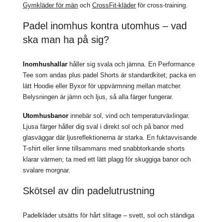
Gymkläder för män
och
CrossFit-kläder
för cross-training.
Padel inomhus kontra utomhus – vad
ska man ha på sig?
Inomhushallar
håller sig svala och jämna. En Performance
Tee som andas plus padel Shorts är standardkitet; packa en
lätt Hoodie eller Byxor för uppvärmning mellan matcher.
Belysningen är jämn och ljus, så alla färger fungerar.
Utomhusbanor
innebär sol, vind och temperaturväxlingar.
Ljusa färger håller dig sval i direkt sol och på banor med
glasväggar där ljusreflektionerna är starka. En fuktavvisande
T-shirt eller linne tillsammans med snabbtorkande shorts
klarar värmen; ta med ett lätt plagg för skuggiga banor och
svalare morgnar.
Skötsel av din padelutrustning
Padelkläder utsätts för hårt slitage – svett, sol och ständiga