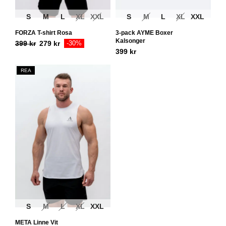
S
M
L
XL
XXL
S
M
L
XL
XXL
FORZA T-shirt Rosa
3-pack AYME Boxer
Kalsonger
399
kr
279
kr
-30%
399
kr
REA
S
M
L
XL
XXL
META Linne Vit