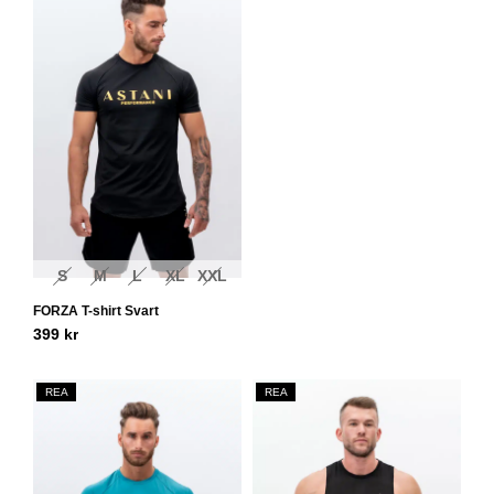
S
M
L
XL
XXL
FORZA T-shirt Svart
399
kr
REA
REA