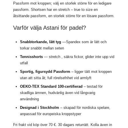
Passform mot kroppen; välj en storlek större för en ledigare
passform. Shortsen har en stretch – true to size en
åtsittande passform, en storlek större för en lösare passform.
Varför välja Astani för padel?
Snabbtorkande, lätt tyg
—Spandex som är lätt och
torkar snabbt mellan seten
Tennisshorts
— stretch , säkra fickor, glider inte upp vid
utfall
Sportig, figursydd Passform
– ligger tätt mot kroppen
utan att sitta åt; full rörelsefrihet vid armlyft
OEKO-TEX Standard 100-certifierad
– testad för
skadliga ämnen, hudvänlig även vid långvarig
användning
Designad i Stockholm
– skapad för nordiska spelare,
anpassad för europeiska kroppstyper
Fri frakt vid köp över 70 €. 30 dagars returrätt. Kolla även in