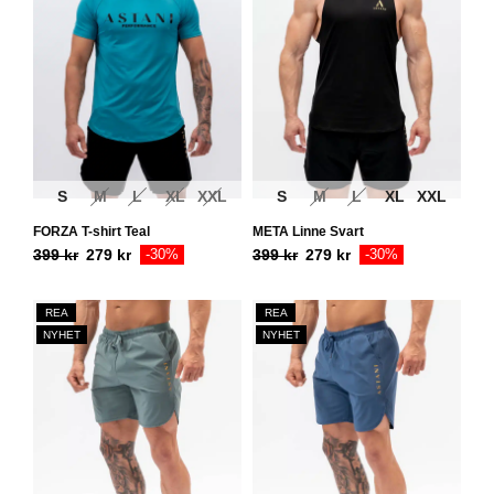
S
M
L
XL
XXL
S
M
L
XL
XXL
FORZA T-shirt Teal
META Linne Svart
399
kr
279
kr
-30%
399
kr
279
kr
-30%
REA
REA
NYHET
NYHET