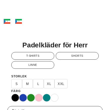
Padelkläder för Herr
T-SHIRTS
SHORTS
LINNE
STORLEK
S
M
L
XL
XXL
FÄRG
Svart
Blå
Grön
Rosa
Turkos
Vit