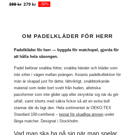
399
kr
279
kr
-30%
OM PADELKLÄDER FÖR HERR
Padelkläder för herr — byggda för matchspel, gjorda för
att hålla hela säsongen.
Padel belönar snabba fötter, snabba händer och kläder som
inte sitter i vägen mellan poängen. Astanis padelkollektion för
män är skapad just för detta: lättviktigt, snabbtorkande
material som leder bort svett från huden, atletiska
passformer som inte glider upp eller skrynklar sig när du gör
utfall, samt shorts med säkra fickor så att en extra boll
stannar där du lagt den. Hela sortimentet är OEKO-TEX
Standard 100-certifierat –
testat för skadliga ämnen
under
långa matcher. Designat i Stockholm.
Vad man ska ha på sig när man spelar