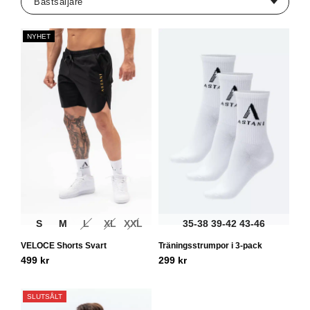
NYHET
S
M
L
XL
XXL
35-38
39-42
43-46
VELOCE Shorts Svart
Träningsstrumpor i 3-pack
499
kr
299
kr
SLUTSÅLT