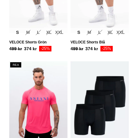
S
M
L
XL
XXL
S
M
L
XL
XXL
VELOCE Shorts Grön
VELOCE Shorts Blå
499
kr
374
kr
-25%
499
kr
374
kr
-25%
REA