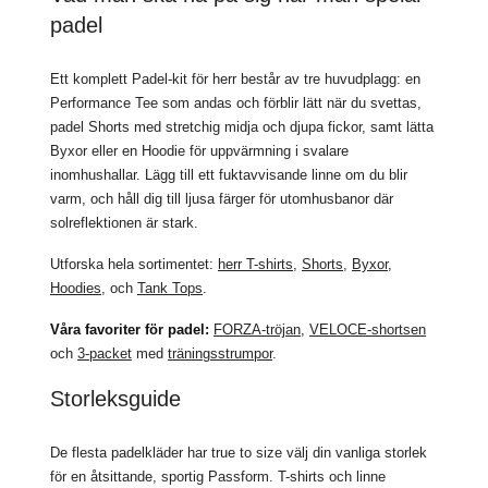
padel
Ett komplett Padel-kit för herr består av tre huvudplagg: en
Performance Tee som andas och förblir lätt när du svettas,
padel Shorts med stretchig midja och djupa fickor, samt lätta
Byxor eller en Hoodie för uppvärmning i svalare
inomhushallar. Lägg till ett fuktavvisande linne om du blir
varm, och håll dig till ljusa färger för utomhusbanor där
solreflektionen är stark.
Utforska hela sortimentet:
herr T-shirts
,
Shorts
,
Byxor
,
Hoodies
, och
Tank Tops
.
Våra favoriter för padel:
FORZA-tröjan
,
VELOCE-shortsen
och
3-packet
med
träningsstrumpor
.
Storleksguide
De flesta padelkläder har true to size välj din vanliga storlek
för en åtsittande, sportig Passform. T-shirts och linne