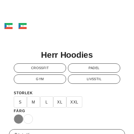
Herr Hoodies
CROSSFIT
PADEL
GYM
LIVSSTIL
STORLEK
S
M
L
XL
XXL
FÄRG
Grå
Vit