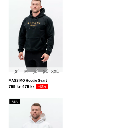
S
M
L
XL
XXL
MASSIMO Hoodie Svart
799
kr
479
kr
-40%
REA