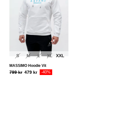
S
M
L
XL
XXL
MASSIMO Hoodie Vit
799
kr
479
kr
-40%