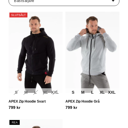
SLUTSÅLT
S
M
L
XL
XXL
S
M
L
XL
XXL
APEX Zip Hoodie Svart
APEX Zip Hoodie Grå
799
kr
799
kr
REA