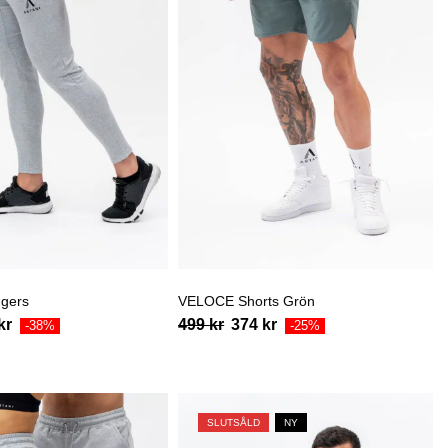
gers
VELOCE Shorts Grön
kr
499
kr
374
kr
-38%
-25%
SLUTSÅLD
NY