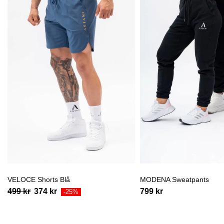
VELOCE Shorts Blå
MODENA Sweatpants
499
kr
374
kr
799
kr
-25%