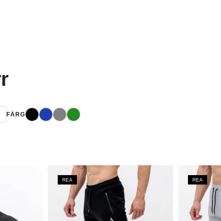
r
Svart
Blå
Grå
Grön
L
FÄRG
REA
REA