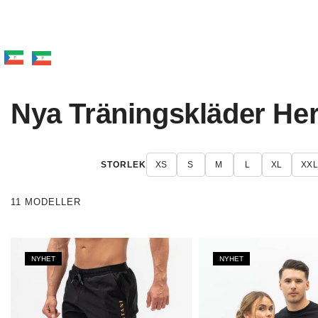
Nya Träningskläder Her
STORLEK
XS
S
M
L
XL
XX
11 MODELLER
NYHET
NYHET