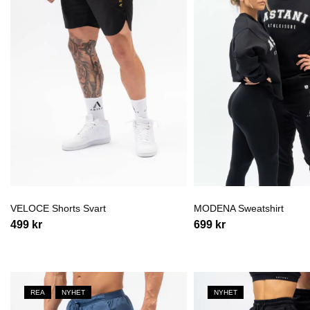
VELOCE Shorts Svart
MODENA Sweatshirt
499
kr
699
kr
REA
NYHET
NYHET