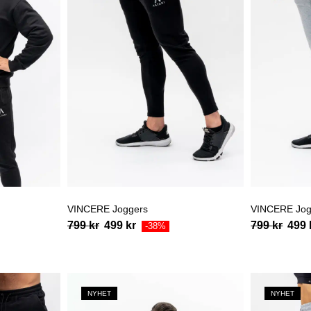
VINCERE Joggers
VINCERE Jog
799
kr
499
kr
799
kr
499
-38%
NYHET
NYHET