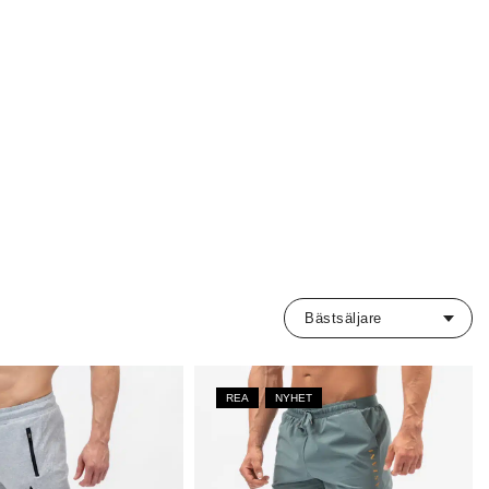
REA
NYHET