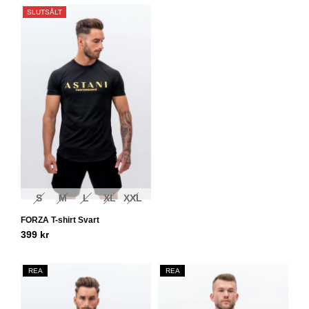
SLUTSÅLT
S
M
L
XL
XXL
FORZA T-shirt Svart
399
kr
REA
REA