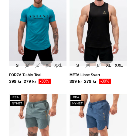
S
M
L
XL
XXL
S
M
L
XL
XXL
FORZA T-shirt Teal
META Linne Svart
399
kr
279
kr
-30%
399
kr
279
kr
-30%
REA
REA
NYHET
NYHET