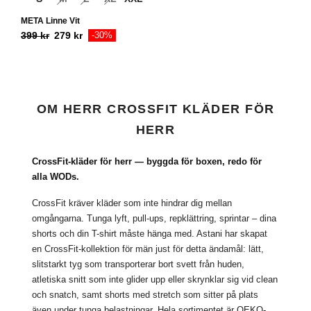
META Linne Vit
399
kr
279
kr
-30%
OM HERR CROSSFIT KLÄDER FÖR
HERR
CrossFit-kläder för herr — byggda för boxen, redo för
alla WODs.
CrossFit kräver kläder som inte hindrar dig mellan
omgångarna. Tunga lyft, pull-ups, repklättring, sprintar – dina
shorts och din T-shirt måste hänga med. Astani har skapat
en CrossFit-kollektion för män just för detta ändamål: lätt,
slitstarkt tyg som transporterar bort svett från huden,
atletiska snitt som inte glider upp eller skrynklar sig vid clean
och snatch, samt shorts med stretch som sitter på plats
även under tunga belastningar. Hela sortimentet är OEKO-