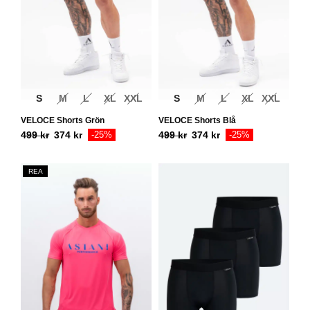
S
M
L
XL
XXL
S
M
L
XL
XXL
VELOCE Shorts Grön
VELOCE Shorts Blå
499
kr
374
kr
-25%
499
kr
374
kr
-25%
REA