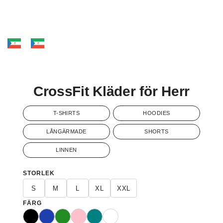
CrossFit Kläder för Herr
T-SHIRTS
HOODIES
LÅNGÄRMADE
SHORTS
LINNEN
STORLEK
S
M
L
XL
XXL
FÄRG
Svart
Blå
Grön
Rosa
Turkos
Vit