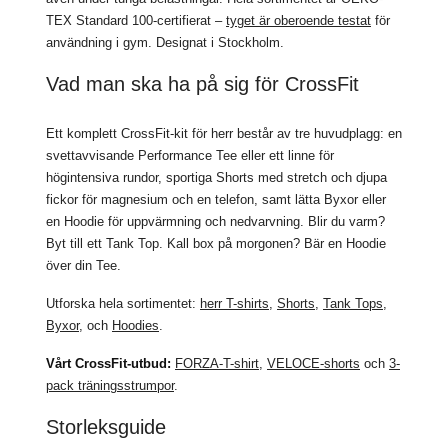
TEX Standard 100-certifierat –
tyget är oberoende testat
för
användning i gym. Designat i Stockholm.
Vad man ska ha på sig för CrossFit
Ett komplett CrossFit-kit för herr består av tre huvudplagg: en
svettavvisande Performance Tee eller ett linne för
högintensiva rundor, sportiga Shorts med stretch och djupa
fickor för magnesium och en telefon, samt lätta Byxor eller
en Hoodie för uppvärmning och nedvarvning. Blir du varm?
Byt till ett Tank Top. Kall box på morgonen? Bär en Hoodie
över din Tee.
Utforska hela sortimentet:
herr T-shirts
,
Shorts
,
Tank Tops
,
Byxor
, och
Hoodies
.
Vårt CrossFit-utbud:
FORZA-T-shirt
,
VELOCE-shorts
och
3-
pack träningsstrumpor
.
Storleksguide