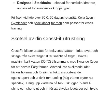
Designad i Stockholm
– skapad för nordiska idrottare,
anpassad för europeiska kroppstyper
Fri frakt vid köp över 70 €. 30 dagars returrätt. Kolla även in
Gymkläder
och
padelkläder
för män
som passar för cross-
training.
Skötsel av din CrossFit-utrustning
CrossFit-kläder utsätts för frekventa tvättar – krita, svett och
slitage från skivstänger sliter snabbt på tyget. Tvätta i
maskin i kallt vatten (30 °C) tillsammans med liknande färger
för att bevara Färg formen. Använd inte sköljmedel (det
täcker fibrerna och försämrar fukttransporterande
egenskaper) och undvik torktumling (hög värme bryter ner
spandex). Häng upp kläderna på tork i skuggan. Vänd T-
shirts och shorts ut och in för att skydda logotyper och tryck.