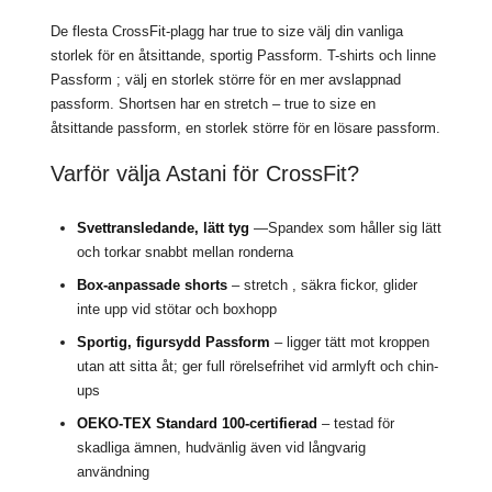
De flesta CrossFit-plagg har true to size välj din vanliga
storlek för en åtsittande, sportig Passform. T-shirts och linne
Passform ; välj en storlek större för en mer avslappnad
passform. Shortsen har en stretch – true to size en
åtsittande passform, en storlek större för en lösare passform.
Varför välja Astani för CrossFit?
Svettransledande, lätt tyg
—Spandex som håller sig lätt
och torkar snabbt mellan ronderna
Box-anpassade shorts
– stretch , säkra fickor, glider
inte upp vid stötar och boxhopp
Sportig, figursydd Passform
– ligger tätt mot kroppen
utan att sitta åt; ger full rörelsefrihet vid armlyft och chin-
ups
OEKO-TEX Standard 100-certifierad
– testad för
skadliga ämnen, hudvänlig även vid långvarig
användning