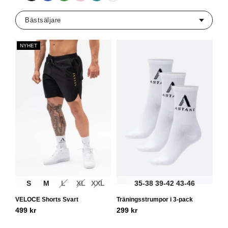
NYHET
S
M
L
XL
XXL
35-38
39-42
43-46
VELOCE Shorts Svart
Träningsstrumpor i 3-pack
499
kr
299
kr