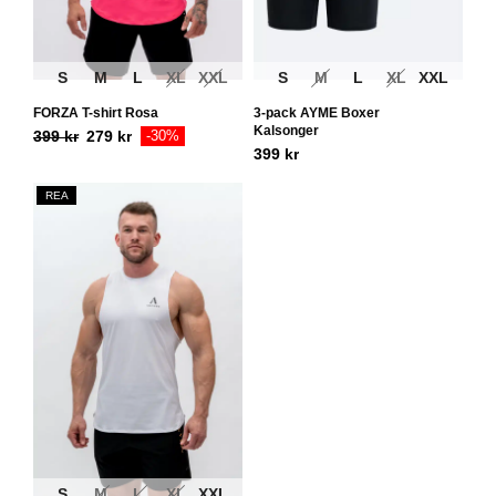
S
M
L
XL
XXL
S
M
L
XL
XXL
FORZA T-shirt Rosa
3-pack AYME Boxer
Kalsonger
399
kr
279
kr
-30%
399
kr
REA
S
M
L
XL
XXL