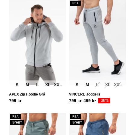
REA
S
M
L
XL
XXL
S
M
L
XL
XXL
APEX Zip Hoodie Grå
VINCERE Joggers
799
kr
799
kr
499
kr
-38%
REA
REA
NYHET
NYHET