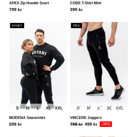
APEX Zip Hoodie Svart
CODE T-Shirt Mint
799
kr
399
kr
NYHET
REA
S
M
L
XL
XXL
S
M
L
XL
XXL
MODENA Sweatshirt
VINCERE Joggers
699
kr
799
kr
499
kr
-38%