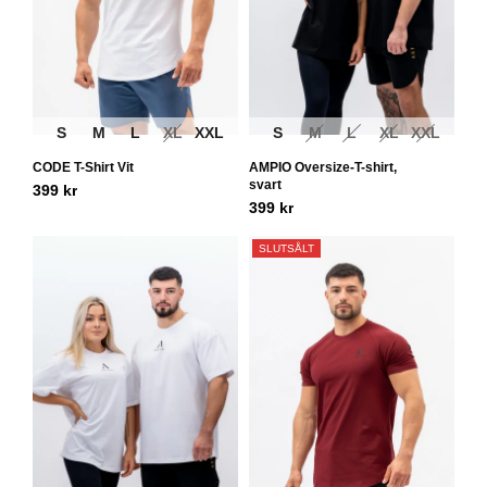
S
M
L
XL
XXL
S
M
L
XL
XXL
CODE T-Shirt Vit
AMPIO Oversize-T-shirt,
svart
399
kr
399
kr
SLUTSÅLT