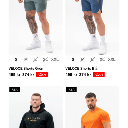
S
M
L
XL
XXL
S
M
L
XL
XXL
VELOCE Shorts Grön
VELOCE Shorts Blå
499
kr
374
kr
-25%
499
kr
374
kr
-25%
REA
REA