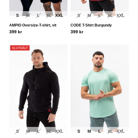
S
M
L
XL
XXL
S
M
L
XL
XXL
AMPIO Oversize-T-shirt, vit
CODE T-Shirt Burgundy
399
kr
399
kr
SLUTSÅLT
S
M
L
XL
XXL
S
M
L
XL
XXL