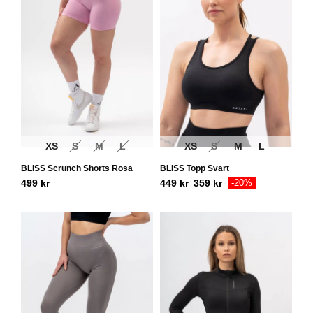
XS
S
M
L
XS
S
M
L
BLISS Scrunch Shorts Rosa
BLISS Topp Svart
499
kr
449
kr
359
kr
-20%