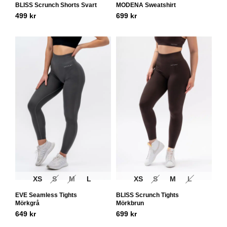
BLISS Scrunch Shorts Svart
MODENA Sweatshirt
499
kr
699
kr
XS
S
M
L
XS
S
M
L
EVE Seamless Tights
BLISS Scrunch Tights
Mörkgrå
Mörkbrun
649
kr
699
kr