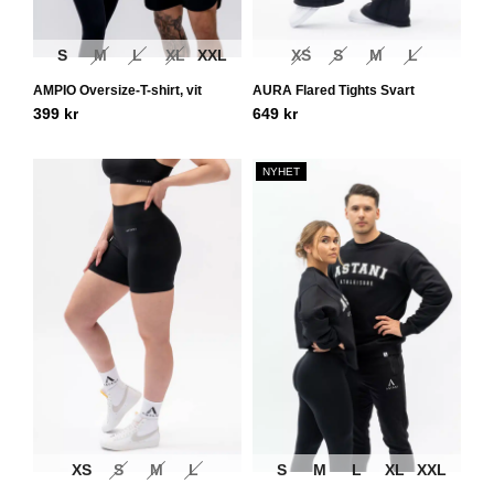
S
M
L
XL
XXL
XS
S
M
L
AMPIO Oversize-T-shirt, vit
AURA Flared Tights Svart
399
kr
649
kr
NYHET
XS
S
M
L
S
M
L
XL
XXL