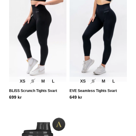
XS
S
M
L
XS
S
M
L
BLISS Scrunch Tights Svart
EVE Seamless Tights Svart
699
kr
649
kr