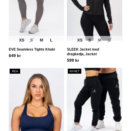
XS
S
M
L
XS
S
M
L
EVE Seamless Tights Khaki
SLEEK Jacket med
dragkedja, Jacket
649
kr
599
kr
REA
NYHET