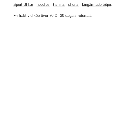
Sport-BH:ar
·
hoodies
·
t-shirts
·
shorts
·
långärmade tröjor
.
Fri frakt vid köp över 70 € · 30 dagars returrätt.