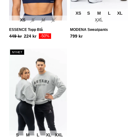
XS
S
M
L
XL
XS
S
M
L
XXL
ESSENCE Topp Blå
MODENA Sweatpants
449
kr
224
kr
-50%
799
kr
NYHET
S
M
L
XL
XXL