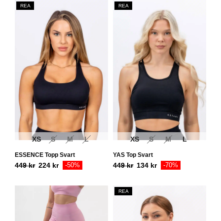
REA
REA
XS
S
M
L
XS
S
M
L
ESSENCE Topp Svart
YAS Top Svart
449
kr
224
kr
-50%
449
kr
134
kr
-70%
REA