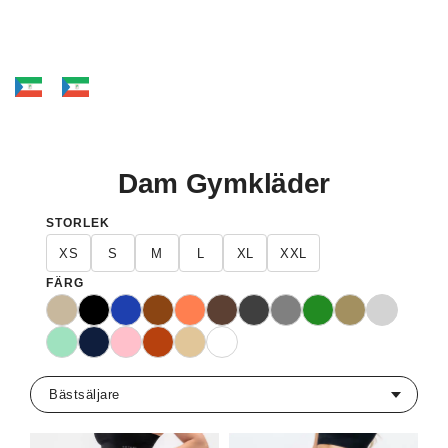
Dam Gymkläder
STORLEK
XS
S
M
L
XL
XXL
FÄRG
Beige
Svart
Blå
Brunt
Korall
Mörkbrun
Mörkgrå
Grå
Grön
Khaki
Ljusgrå
Mint
Marinblå
Rosa
Rost
Sand
Vit