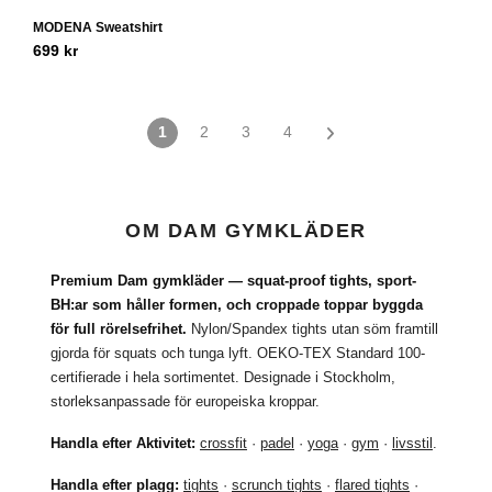
MODENA Sweatshirt
699
kr
1
2
3
4
OM DAM GYMKLÄDER
Premium Dam gymkläder — squat-proof tights, sport-
BH:ar som håller formen, och croppade toppar byggda
för full rörelsefrihet.
Nylon/Spandex tights utan söm framtill
gjorda för squats och tunga lyft. OEKO-TEX Standard 100-
certifierade i hela sortimentet. Designade i Stockholm,
storleksanpassade för europeiska kroppar.
Handla efter Aktivitet:
crossfit
·
padel
·
yoga
·
gym
·
livsstil
.
Handla efter plagg:
tights
·
scrunch tights
·
flared tights
·