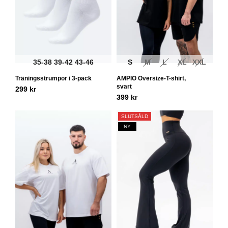
35-38
39-42
43-46
S
M
L
XL
XXL
Träningsstrumpor i 3-pack
AMPIO Oversize-T-shirt,
svart
299
kr
399
kr
SLUTSÅLD
NY