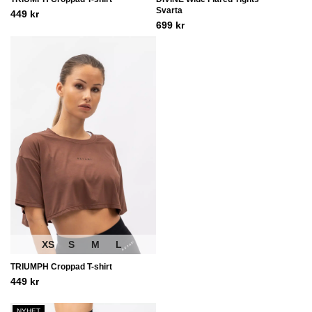
Svarta
449
kr
699
kr
XS
S
M
L
TRIUMPH Croppad T-shirt
449
kr
NYHET