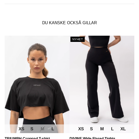
DU KANSKE OCKSÅ GILLAR
NYHET
XS
S
M
L
XS
S
M
L
XL
TRIUMPH Croppad T-shirt
DIVINE Wide Flared Tights