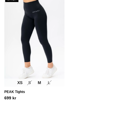
XS
S
M
L
PEAK Tights
699
kr