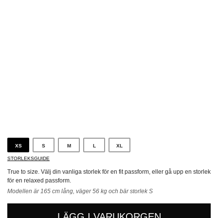
Blå
XS
S
M
L
XL
STORLEKSGUIDE
True to size. Välj din vanliga storlek för en fit passform, eller gå upp en storlek
för en relaxed passform.
Modellen är 165 cm lång, väger 56 kg och bär storlek S
LÄGG I VARUKORGEN