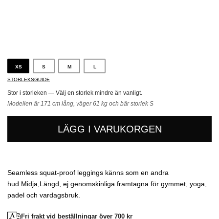
Svart
XS
S
M
L
STORLEKSGUIDE
Stor i storleken — Välj en storlek mindre än vanligt.
Modellen är 171 cm lång, väger 61 kg och bär storlek S
LÄGG I VARUKORGEN
Seamless squat-proof leggings känns som en andra
hud.Midja,Längd, ej genomskinliga framtagna för gymmet, yoga,
padel och vardagsbruk.
Fri frakt vid beställningar över 700 kr