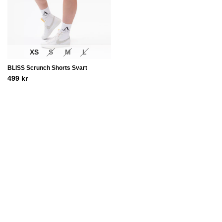
XS
S
M
L
BLISS Scrunch Shorts Svart
499
kr