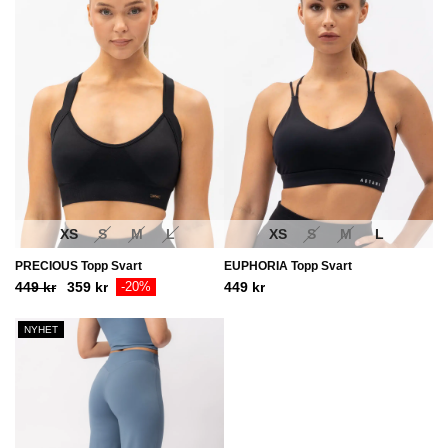
XS
S
M
L
XS
S
M
L
PRECIOUS Topp Svart
EUPHORIA Topp Svart
Ursprungligt
Aktuellt
449
kr
359
kr
-20%
449
kr
pris
pris
var:
är:
NYHET
449
359
kr.
kr.