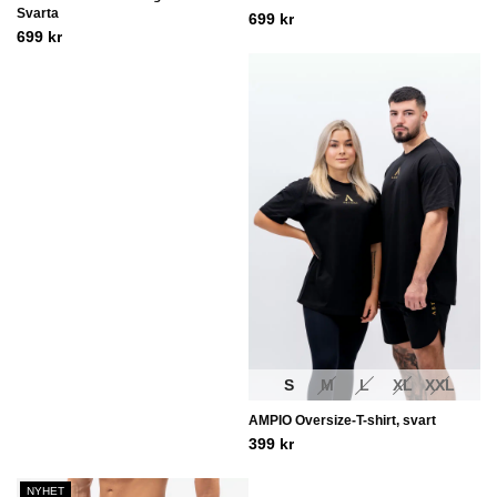
Svarta
699
kr
699
kr
S
M
L
XL
XXL
AMPIO Oversize-T-shirt, svart
399
kr
NYHET