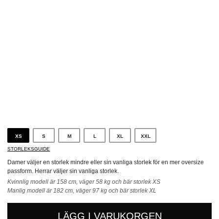
Svart
XS
S
M
L
XL
XXL
STORLEKSGUIDE
Damer väljer en storlek mindre eller sin vanliga storlek för en mer oversize
passform. Herrar väljer sin vanliga storlek.
Kvinnlig modell är 158 cm, väger 58 kg och bär storlek XS
Manlig modell är 182 cm, väger 97 kg och bär storlek XL
LÄGG I VARUKORGEN