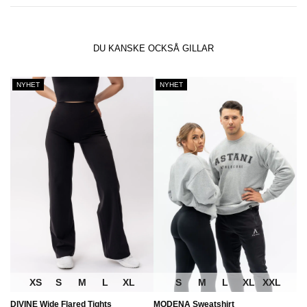
DU KANSKE OCKSÅ GILLAR
NYHET
NYHET
XS
S
M
L
XL
S
M
L
XL
XXL
DIVINE Wide Flared Tights
MODENA Sweatshirt