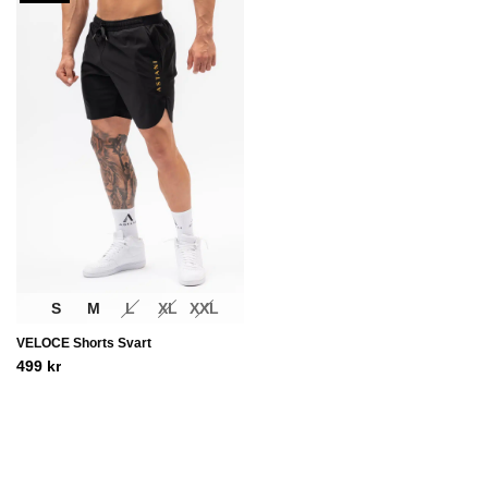
S
M
L
XL
XXL
VELOCE Shorts Svart
499
kr