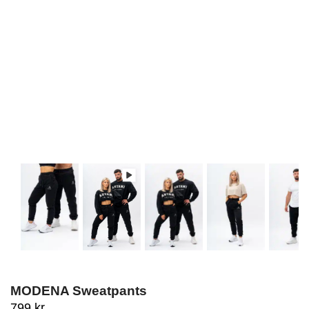
MODENA Sweatpants
799
kr