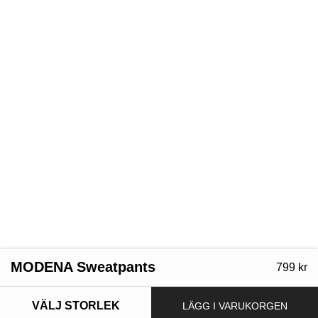
MODENA Sweatpants
799
kr
VÄLJ STORLEK
LÄGG I VARUKORGEN