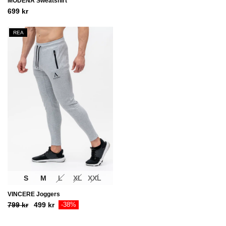
MODENA Sweatshirt
699
kr
REA
S
M
L
XL
XXL
VINCERE Joggers
Ursprungligt
Aktuellt
799
kr
499
kr
-38%
pris
pris