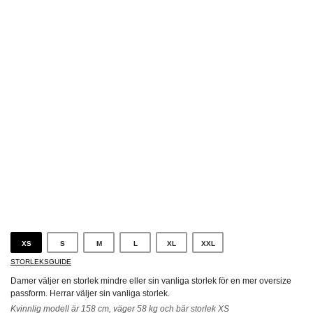
Svart
XS
S
M
L
XL
XXL
STORLEKSGUIDE
Damer väljer en storlek mindre eller sin vanliga storlek för en mer oversize
passform. Herrar väljer sin vanliga storlek.
Kvinnlig modell är 158 cm, väger 58 kg och bär storlek XS