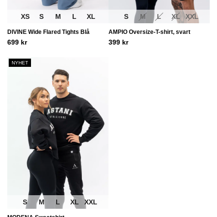
XS
S
M
L
XL
S
M
L
XL
XXL
DIVINE Wide Flared Tights Blå
AMPIO Oversize-T-shirt, svart
699
kr
399
kr
NYHET
S
M
L
XL
XXL