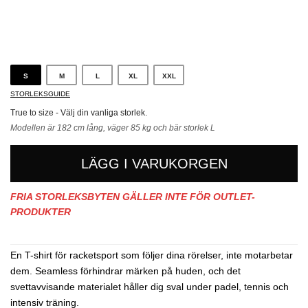
Svart
S
M
L
XL
XXL
STORLEKSGUIDE
True to size - Välj din vanliga storlek.
Modellen är 182 cm lång, väger 85 kg och bär storlek L
LÄGG I VARUKORGEN
FRIA STORLEKSBYTEN GÄLLER INTE FÖR OUTLET-
PRODUKTER
En T-shirt för racketsport som följer dina rörelser, inte motarbetar
dem. Seamless förhindrar märken på huden, och det
svettavvisande materialet håller dig sval under padel, tennis och
intensiv träning.