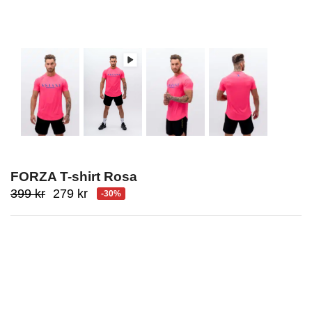
FORZA T-shirt Rosa
Ursprungligt
Aktuellt
399
kr
279
kr
-30%
pris
pris
var:
är:
399
279
kr.
kr.