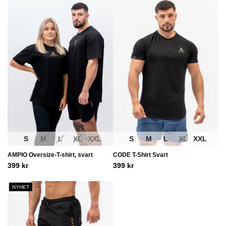
S
M
L
XL
XXL
S
M
L
XL
XXL
AMPIO Oversize-T-shirt, svart
CODE T-Shirt Svart
399
kr
399
kr
NYHET