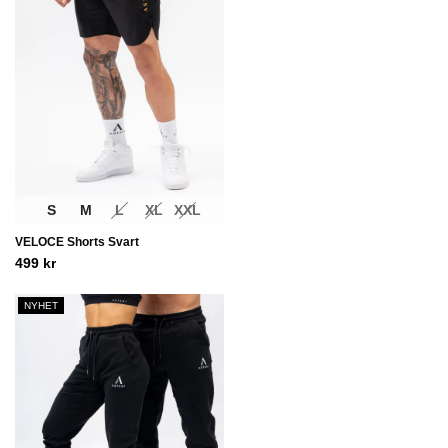
S
M
L
XL
XXL
VELOCE Shorts Svart
499
kr
NYHET