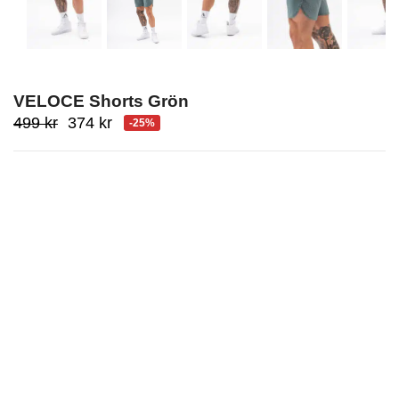
VELOCE Shorts Grön
Ursprungligt
Aktuellt
499
kr
374
kr
-25%
pris
pris
var:
är:
499
374
kr.
kr.