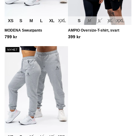
XS
S
M
L
XL
XXL
S
M
L
XL
XXL
MODENA Sweatpants
AMPIO Oversize-T-shirt, svart
799
kr
399
kr
NYHET