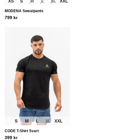
XS
S
M
L
XL
XXL
MODENA Sweatpants
799
kr
S
M
L
XL
XXL
CODE T-Shirt Svart
399
kr