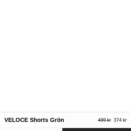
VELOCE Shorts Grön
Ursprung
Ak
499
kr
374
kr
pris
pr