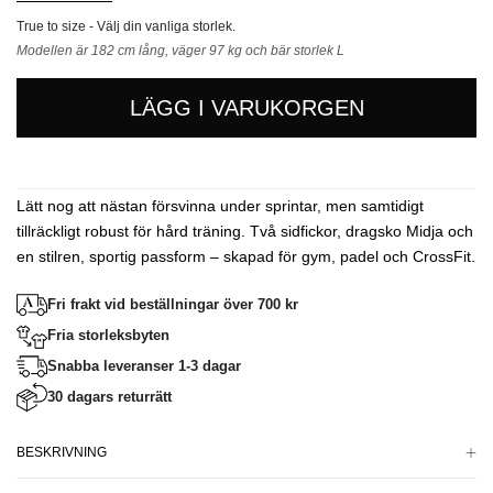
True to size - Välj din vanliga storlek.
Modellen är 182 cm lång, väger 97 kg och bär storlek L
LÄGG I VARUKORGEN
Lätt nog att nästan försvinna under sprintar, men samtidigt
tillräckligt robust för hård träning. Två sidfickor, dragsko Midja och
en stilren, sportig passform – skapad för gym, padel och CrossFit.
Fri frakt vid beställningar över 700 kr
Fria storleksbyten
Snabba leveranser 1-3 dagar
30 dagars returrätt
BESKRIVNING