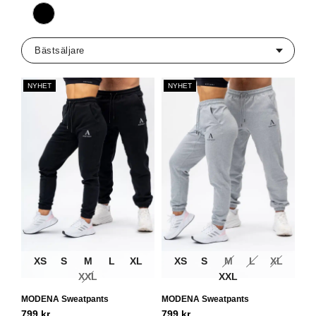
Svart
NYHET
NYHET
XS
S
M
L
XL
XS
S
M
L
XL
XXL
XXL
MODENA Sweatpants
MODENA Sweatpants
799
kr
799
kr