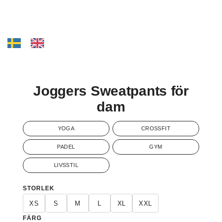
Joggers Sweatpants för
dam
YOGA
CROSSFIT
PADEL
GYM
LIVSSTIL
STORLEK
XS
S
M
L
XL
XXL
FÄRG