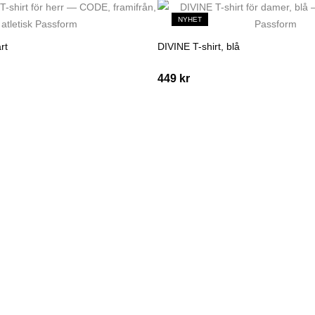
NYHET
rt
DIVINE T-shirt, blå
449
kr