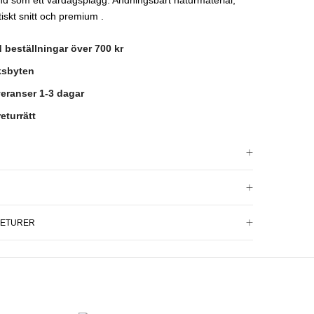
nd som ett vardagsplagg. Andningsbart naturmaterial,
tiskt snitt och premium .
id beställningar över 700 kr
eksbyten
eranser 1-3 dagar
eturrätt
RETURER