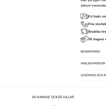
eller på egen ha
stilrent minimalis
Fri frakt v
Fria storl
Snabba lev
30 dagars r
BESKRIVNING
VANLIGA FRÅGOR
LEVERANS OCH 
DU KANSKE OCKSÅ GILLAR