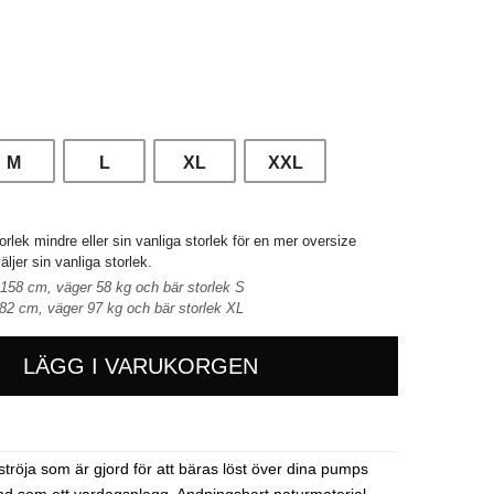
Svart
M
L
XL
XXL
orlek mindre eller sin vanliga storlek för en mer oversize
ljer sin vanliga storlek.
 158 cm, väger 58 kg och bär storlek S
182 cm, väger 97 kg och bär storlek XL
LÄGG I VARUKORGEN
ströja som är gjord för att bäras löst över dina pumps