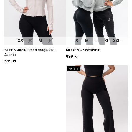
XS
S
M
L
S
M
L
XL
XXL
SLEEK Jacket med dragkedja,
MODENA Sweatshirt
Jacket
699
kr
599
kr
NYHET