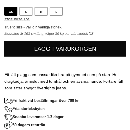
XS
S
M
L
STORLEKSGUIDE
True to size - Välj din vanliga storlek.
Modellen är 165 cm lång, väger 56 kg och bär storlek XS
LÄGG I VARUKORGEN
Ett lätt plagg som passar lika bra på gymmet som på stan. Hel
dragkedja, ärmslut med tumhål och en avsmalnande, kortare fåll
som sitter snyggt övertights jeans.
Fri frakt vid beställningar över 700 kr
Fria storleksbyten
Snabba leveranser 1-3 dagar
30 dagars returrätt