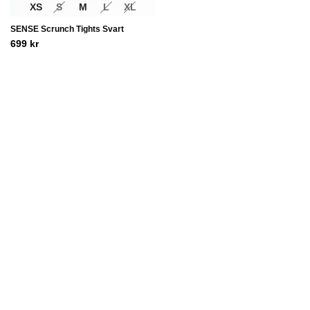
XS
S
M
L
XL
SENSE Scrunch Tights Svart
699
kr