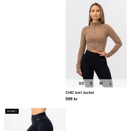
XS
S
M
L
CHIC kort Jacket
599
kr
NYHET