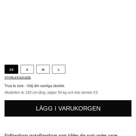
Beige
XS
S
M
L
STORLEKSGUIDE
True to size - Välj din vanliga storlek.
Modellen är 165 cm lång, väger 56 kg och bär storlek XS
LÄGG I VARUKORGEN
EnPassform jackaPassform som håller dig sval under varje