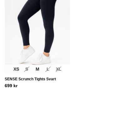
XS
S
M
L
XL
SENSE Scrunch Tights Svart
699
kr