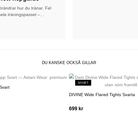
örändrar hur du tränar. Fel
hela träningspasset –
 in, midjebandet glider upp,
enom…
DU KANSKE OCKSÅ GILLAR
NYHET
Svart
DIVINE Wide Flared Tights Svarta
699
kr