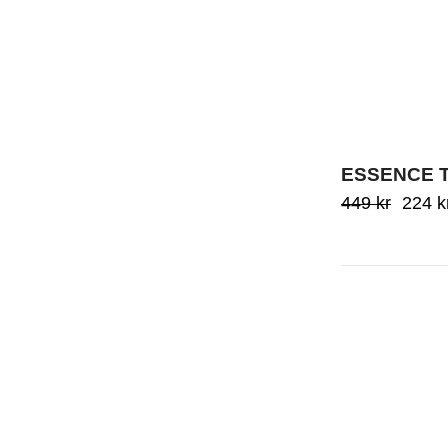
ESSENCE T
Urspr
449
kr
224
k
pris
var:
449
kr.