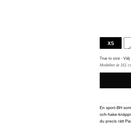
XS
True to size - Välj
Modellen är 161 cm
En sport-BH som s
och-hake-knäppn
du precis rätt Pa