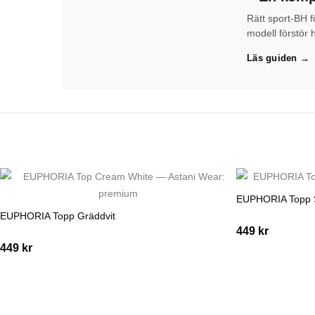
Rätt sport-BH f
modell förstör 
axelbanden skär
Läs guiden →
tyget syns ig
EUPHORIA Topp 
EUPHORIA Topp Gräddvit
449
kr
449
kr