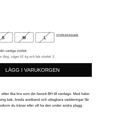
Svart
STORLEKSGUIDE
S
M
L
 din vanliga storlek.
 lång, väger 61 kg och bär storlek S
LÄGG I VARUKORGEN
itter lika bra som din favorit-BH till vardags. Med hake-
ing bak, breda axelband och uttagbara vadderingar får
ssform du tränar eller vill ha den under andra plagg.