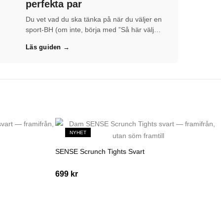
perfekta par
Du vet vad du ska tänka på när du väljer en
sport-BH (om inte, börja med ”Så här väljer
du en sport-BH”). Nu är frågan: vilken…
Läs guiden →
NYHET
SENSE Scrunch Tights Svart
699
kr