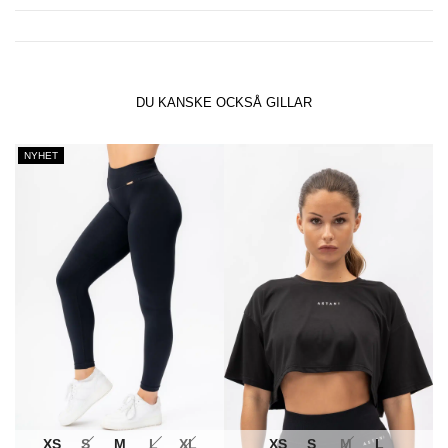
DU KANSKE OCKSÅ GILLAR
NYHET
XS
S
M
L
XL
XS
S
M
L