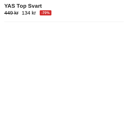
YAS Top Svart
Ursprungligt
Aktuellt
449
kr
134
kr
-70%
pris
pris
var:
är:
449
134
kr.
kr.