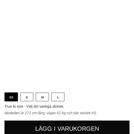
Mörkbrun
XS
S
M
L
True to size - Välj din vanliga storlek.
Modellen är 171 cm lång, väger 61 kg och bär storlek XS
LÄGG I VARUKORGEN