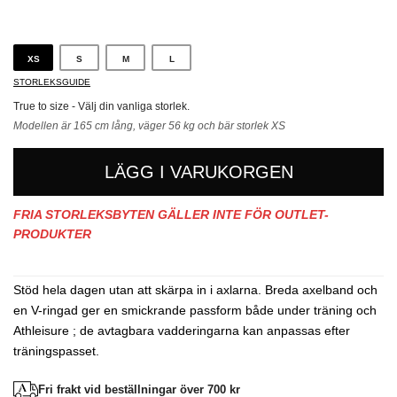
Blå
XS
S
M
L
STORLEKSGUIDE
True to size - Välj din vanliga storlek.
Modellen är 165 cm lång, väger 56 kg och bär storlek XS
LÄGG I VARUKORGEN
FRIA STORLEKSBYTEN GÄLLER INTE FÖR OUTLET-
PRODUKTER
Stöd hela dagen utan att skärpa in i axlarna. Breda axelband och
en V-ringad ger en smickrande passform både under träning och
Athleisure ; de avtagbara vadderingarna kan anpassas efter
träningspasset.
Fri frakt vid beställningar över 700 kr