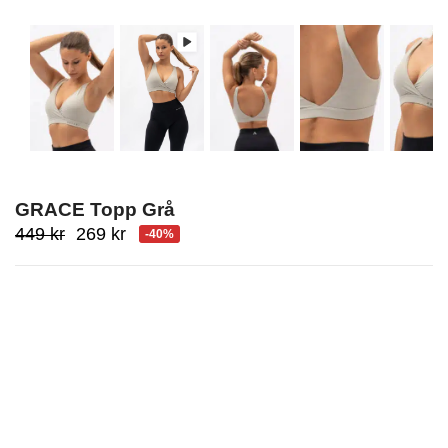
GRACE Topp Grå
Ursprungligt
Nuvarande
449
kr
269
kr
-40%
pris
pris
var:
är:
449
269
kr.
kr.