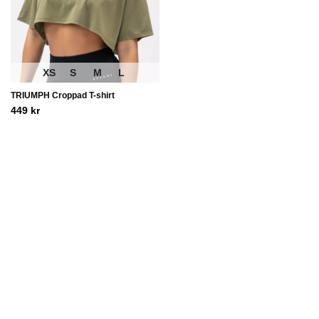
XS
S
M
L
TRIUMPH Croppad T-shirt
449
kr