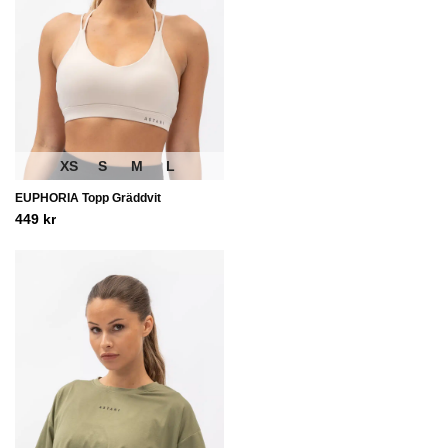
XS
S
M
L
EUPHORIA Topp Gräddvit
449
kr