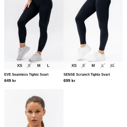
XS
S
M
L
XS
S
M
L
XL
EVE Seamless Tights Svart
SENSE Scrunch Tights Svart
649
kr
699
kr