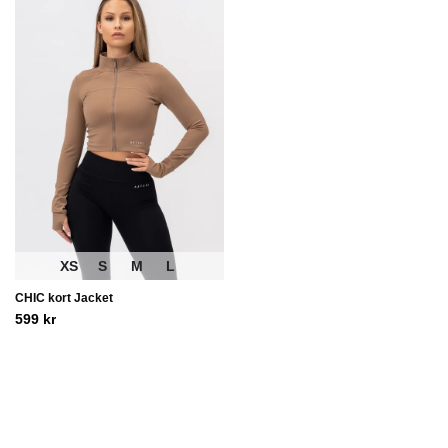
XS
S
M
L
CHIC kort Jacket
599
kr