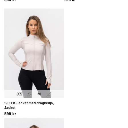
XS
S
M
L
SLEEK Jacket med dragkedja,
Jacket
599
kr