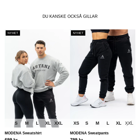
DU KANSKE OCKSÅ GILLAR
NYHET
NYHET
S
M
L
XL
XXL
XS
S
M
L
XL
XXL
MODENA Sweatshirt
MODENA Sweatpants
699
kr
799
kr