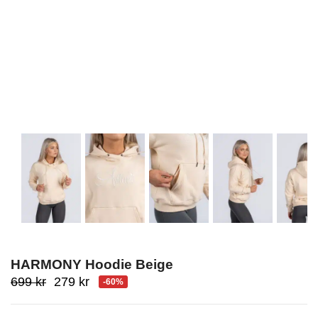
HARMONY Hoodie Beige
Ursprungligt
Aktuellt
699
kr
279
kr
-60%
pris
pris
var:
är: