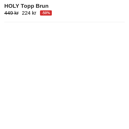
HOLY Topp Brun
Ursprungligt
Aktuellt
449
kr
224
kr
-50%
pris
pris
var:
är:
449
224
kr.
kr.