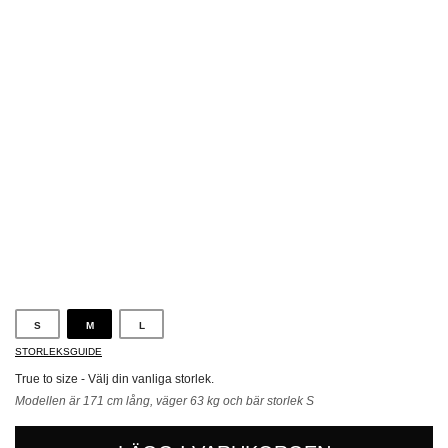
Blå
S
M
L
STORLEKSGUIDE
True to size - Välj din vanliga storlek.
Modellen är 171 cm lång, väger 63 kg och bär storlek S