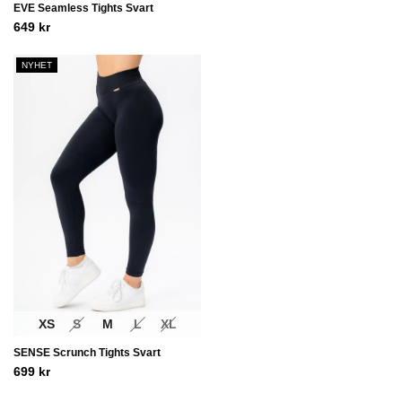
EVE Seamless Tights Svart
649
kr
NYHET
XS
S
M
L
XL
SENSE Scrunch Tights Svart
699
kr