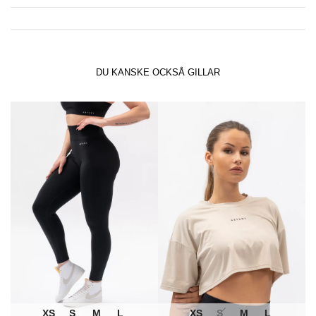
DU KANSKE OCKSÅ GILLAR
XS
S
M
L
XS
S
M
L