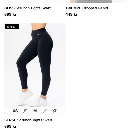
BLISS Scrunch Tights Svart
TRIUMPH Croppad T-shirt
699
kr
449
kr
NYHET
XS
S
M
L
XL
SENSE Scrunch Tights Svart
699
kr