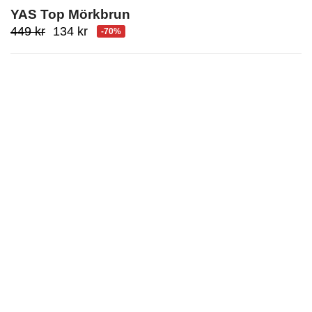
YAS Top Mörkbrun
Ursprungligt
Aktuellt
449
kr
134
kr
-70%
pris
pris
var:
är:
449
134
kr.
kr.