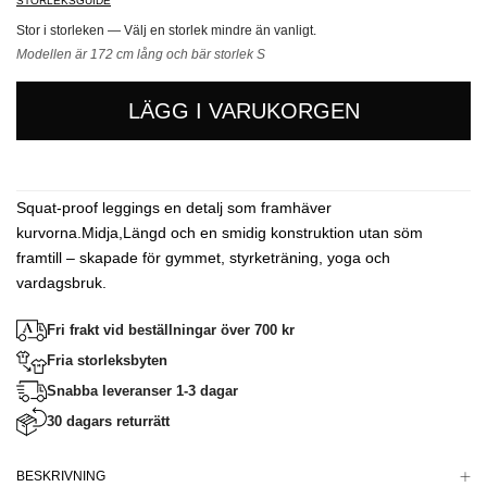
STORLEKSGUIDE
Stor i storleken — Välj en storlek mindre än vanligt.
Modellen är 172 cm lång och bär storlek S
LÄGG I VARUKORGEN
Squat-proof leggings en detalj som framhäver
kurvorna.Midja,Längd och en smidig konstruktion utan söm
framtill – skapade för gymmet, styrketräning, yoga och
vardagsbruk.
Fri frakt vid beställningar över 700 kr
Fria storleksbyten
Snabba leveranser 1-3 dagar
30 dagars returrätt
BESKRIVNING