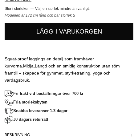
STORLEKSGUIDE
Stor i storleken — Välj en storlek mindre än vanligt.
Modellen är 172 cm lång och bär storlek S
LÄGG I VARUKORGEN
Squat-proof leggings en detalj som framhäver
kurvorna.Midja,Längd och en smidig konstruktion utan söm
framtill – skapade för gymmet, styrketräning, yoga och
vardagsbruk.
Fri frakt vid beställningar över 700 kr
Fria storleksbyten
Snabba leveranser 1-3 dagar
30 dagars returrätt
BESKRIVNING