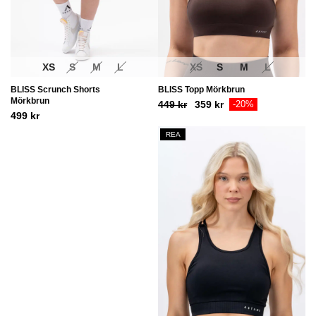
XS
S
M
L
XS
S
M
L
BLISS Scrunch Shorts
BLISS Topp Mörkbrun
Mörkbrun
Ursprungligt
Aktuellt
449
kr
359
kr
-20%
499
kr
pris
pris
var:
är:
REA
449
359
kr.
kr.