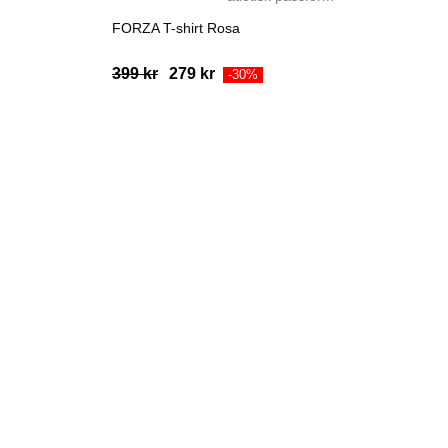
FORZA T-shirt Rosa
Ursprungligt
Aktuellt
399
kr
279
kr
-30%
pris
pris
var:
är:
399
279
kr.
kr.