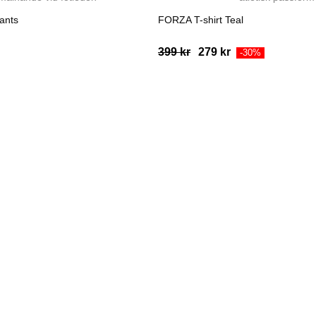
ants
FORZA T-shirt Teal
Ursprungligt
Aktuellt
399
kr
279
kr
-30%
pris
pris
var:
är:
399
279
kr.
kr.