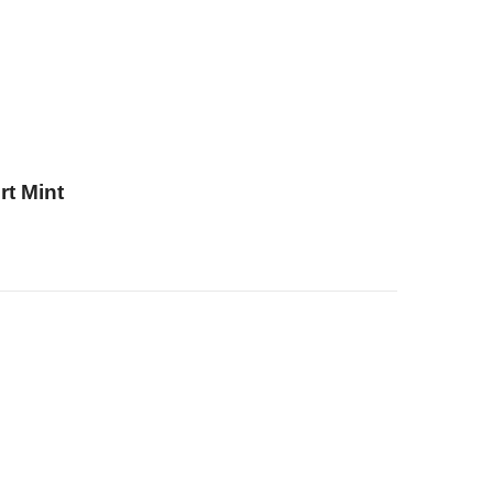
t Mint
Svart