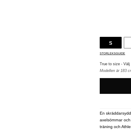
S
STORLEKSGUIDE
True to size - Välj
Modellen är 183 c
En skräddarsydd sp
axelsömmar och m
träning och Athle