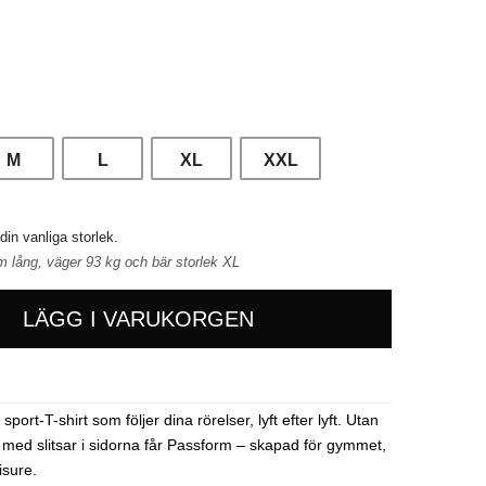
M
L
XL
XXL
 din vanliga storlek.
m lång, väger 93 kg och bär storlek XL
LÄGG I VARUKORGEN
ort-T-shirt som följer dina rörelser, lyft efter lyft. Utan
ed slitsar i sidorna får Passform – skapad för gymmet,
isure.